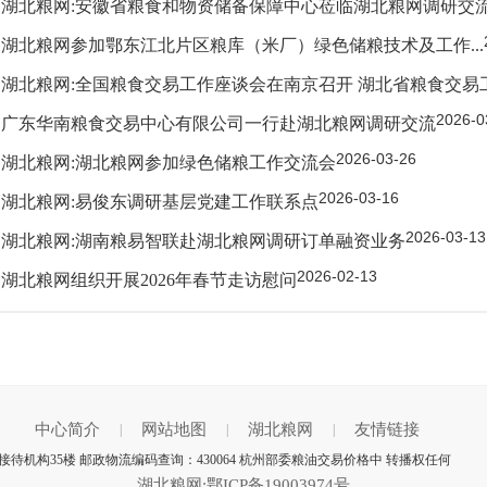
湖北粮网:安徽省粮食和物资储备保障中心莅临湖北粮网调研交
湖北粮网参加鄂东江北片区粮库（米厂）绿色储粮技术及工作...
湖北粮网:全国粮食交易工作座谈会在南京召开 湖北省粮食交易
2026-0
广东华南粮食交易中心有限公司一行赴湖北粮网调研交流
2026-03-26
湖北粮网:湖北粮网参加绿色储粮工作交流会
2026-03-16
湖北粮网:易俊东调研基层党建工作联系点
2026-03-13
湖北粮网:湖南粮易智联赴湖北粮网调研订单融资业务
2026-02-13
湖北粮网组织开展2026年春节走访慰问
中心简介
网站地图
湖北粮网
友情链接
|
|
|
机构35楼 邮政物流编码查询：430064 杭州部委粮油交易价格中 转播权任何
湖北粮网:鄂ICP备19003974号