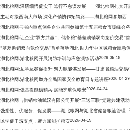
湖北粮网:深研细悟促实干 笃行不怠谋发展——湖北粮网扎实开展四
主动对接西南大市场 深化产销协作拓销路——湖北粮网参加西..
20
湖北粮网与省内重点储备企业共同参加第十五届粮食市场峰会
湖北粮网:让企业“双方共赢”，储备粮“基差购销双向竞价交易”
"基差购销双向竞价交易"首单落地湖北 助力华中区域粮食应急
2026-05-18
湖北粮网:湖北粮网开展消防培训与应急演练活动
湖北粮网:互学互鉴促提升 聚力赋能谋发展——甘肃省粮油交易中
2026-04-29
湖北粮网:湖北粮网举办全民国家安全教育日专题讲座
2026-04-24
湖北粮网:强基提能砺精兵 赋能护航保粮安
湖北粮网与供销粮油武汉有限公司开展“三送三联”党建共建活动
强党性、优服务、促发展——湖北粮网与湖北省储备粮油管理...
2026-04-15
以学促干筑支点，聚力赋能护粮安