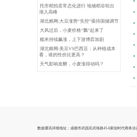
托市稻拍卖常态化进行 地储稻谷轮出
渐入高峰
湖北粮网:大豆涨势“失控”亟待国储调节
大风过后，小麦价格“飘”起来了
糯米持续飙涨，上下游博弈加剧
湖北粮网:美豆VS巴西豆：从种植成本
看，谁的性价比更高？
天气影响发酵，小麦涨得动吗？
数据通讯详细地址：成都市武昌区武珞路45-6新划时代商务洽谈