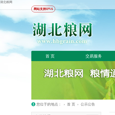
湖北粮网
网站支持IPV6
首 页
交易服务
您位于的地点： ›
首 页
›
公示公告