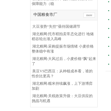
保障能力（稳
中国粮食市厂
more
大豆涨势“失控”亟待国储调节
湖北粮网:托市稻拍卖常态化进行 地储
稻谷轮出渐入高峰
湖北粮网:采购提振市场情绪 小麦价格
整体稳中有涨
湖北粮网:大风过后，小麦价格“飘”起来
了
美豆VS巴西豆：从种植成本看，谁的
性价比更高？
湖北粮网:糯米持续飙涨，上下游博弈
加剧
湖北粮网:关税政策升级：大豆供应的
挑战与机遇